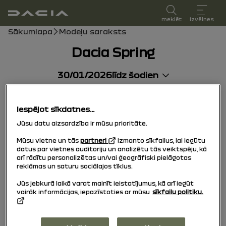
lietotāja rokasgrāmata
meklēt
izvēlnes
navigācijas ceļš
Sākumlapa
Modeļu saraksts
Dacia Spring
30/01/2026
līdz šodien
Iespējot sīkdatnes...
Jūsu datu aizsardzība ir mūsu prioritāte.
Mūsu vietne un tās
partneri
izmanto sīkfailus, lai iegūtu
datus par vietnes auditoriju un analizētu tās veiktspēju, kā
arī rādītu personalizētas un/vai ģeogrāfiski pielāgotas
reklāmas un saturu sociālajos tīklus.
Jūs jebkurā laikā varat mainīt ieistatījumus, kā arī iegūt
vairāk informācijas, iepazīstoties ar mūsu
sīkfailu politiku.