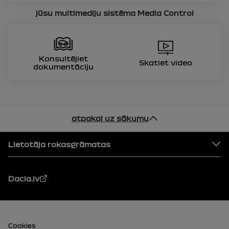
jūsu multimediju sistēma
Media Control
Konsultējiet
Skatiet video
dokumentāciju
atpakaļ uz sākumu
Pēdējā daļa
Lietotāja rokasgrāmatas
Dacia.lv
Pēdējā daļa (apakšdaļa)
Cookies