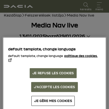
felhasználói kézikönyv
keresés
menü
Morzsa
Kezdőlap
Felszerelések listája
Media Nav live
Media Nav live
13/01/2025
hozzá
29/01/2026
default template, change language
Kézikönyv
pdf kalauz
Keresés
default template, change language
politique des cookies.
Hozzáadás a kedvencekhez
Megosztás
JE REFUSE LES COOKIES
Értesítése
J'ACCEPTE LES COOKIES
Használati tanácsok
JE GÈRE MES COOKIES