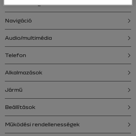
Általánosságok
Navigáció
Audio/multimédia
Telefon
Alkalmazások
Jármű
Beállítások
Működési rendellenességek