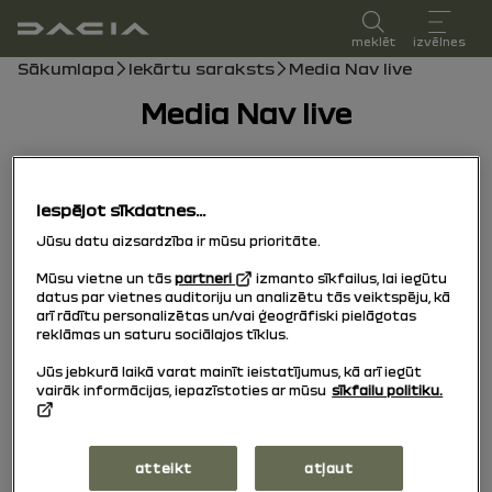
lietotāja rokasgrāmata
meklēt
izvēlnes
navigācijas ceļš
Sākumlapa
Iekārtu saraksts
Media Nav live
Media Nav live
13/01/2025
līdz
29/01/2026
Iespējot sīkdatnes...
Rokas grāmata
pdf rokasgrāmata
Meklēt
Jūsu datu aizsardzība ir mūsu prioritāte.
Mūsu vietne un tās
partneri
izmanto sīkfailus, lai iegūtu
Pievienot izvēlēto sarakstam
Kopīgot
datus par vietnes auditoriju un analizētu tās veiktspēju, kā
arī rādītu personalizētas un/vai ģeogrāfiski pielāgotas
reklāmas un saturu sociālajos tīklus.
Jūsu paziņojums
Jūs jebkurā laikā varat mainīt ieistatījumus, kā arī iegūt
vairāk informācijas, iepazīstoties ar mūsu
sīkfailu politiku.
Piesardzības pasākumi
atteikt
atļaut