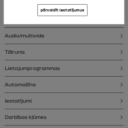
Vispārīga informācija
pārvaldīt iestatījumus
Navigācija
Audio/multivide
Tālrunis
Lietojumprogrammas
Automašīna
Iestatījumi
Darbības kļūmes