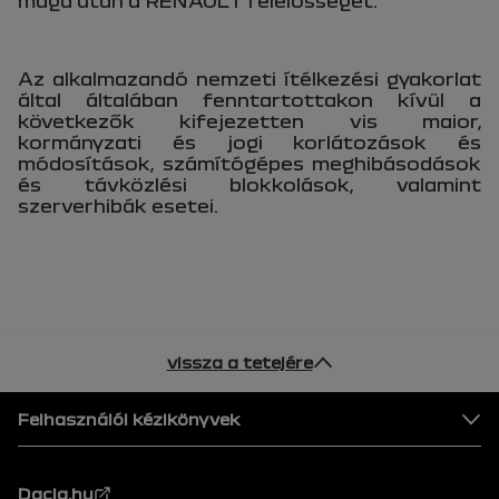
maga után a RENAULT felelősségét.
Az alkalmazandó nemzeti ítélkezési gyakorlat
által általában fenntartottakon kívül a
következők kifejezetten vis maior,
kormányzati és jogi korlátozások és
módosítások, számítógépes meghibásodások
és távközlési blokkolások, valamint
szerverhibák esetei.
vissza a tetejére
Lábléc
Felhasználói kézikönyvek
Dacia.hu