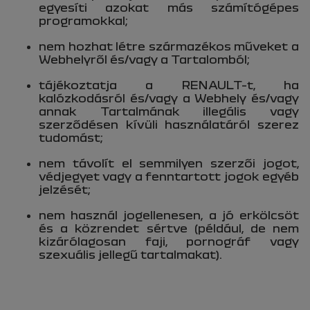
egyesíti azokat más számítógépes
programokkal;
nem hozhat létre származékos műveket a
Webhelyről és/vagy a Tartalomból;
tájékoztatja a RENAULT-t, ha
kalózkodásról és/vagy a Webhely és/vagy
annak Tartalmának illegális vagy
szerződésen kívüli használatáról szerez
tudomást;
nem távolít el semmilyen szerzői jogot,
védjegyet vagy a fenntartott jogok egyéb
jelzését;
nem használ jogellenesen, a jó erkölcsöt
és a közrendet sértve (például, de nem
kizárólagosan faji, pornográf vagy
szexuális jellegű tartalmakat).