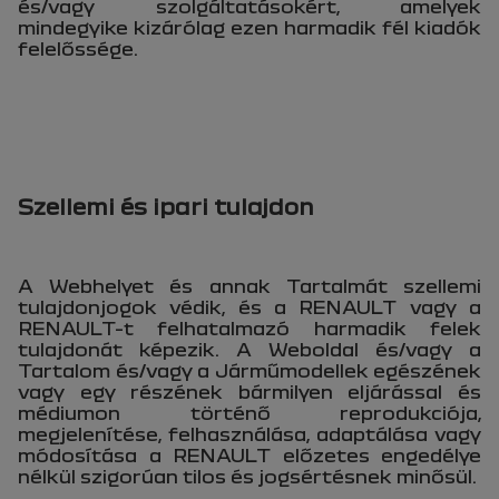
és/vagy szolgáltatásokért, amelyek
mindegyike kizárólag ezen harmadik fél kiadók
felelőssége.
Szellemi és ipari tulajdon
A Webhelyet és annak Tartalmát szellemi
tulajdonjogok védik, és a RENAULT vagy a
RENAULT-t felhatalmazó harmadik felek
tulajdonát képezik. A Weboldal és/vagy a
Tartalom és/vagy a Járműmodellek egészének
vagy egy részének bármilyen eljárással és
médiumon történő reprodukciója,
megjelenítése, felhasználása, adaptálása vagy
módosítása a RENAULT előzetes engedélye
nélkül szigorúan tilos és jogsértésnek minősül.