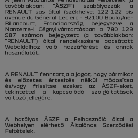
továbbiakban: "
ÁSZF
") szabályozzák a
RENAULT sas által (székhelye: 122-122 bis
avenue du Général Leclerc - 92100 Boulogne-
Billancourt, Franciaország, bejegyezve a
Nanterre-i Cégnyilvántartásban a 780 129
987 számon bejegyzett (a továbbiakban:
"RENAULT") által rendelkezésre bocsátott
Weboldalhoz való hozzáférést és annak
használatát
.
A RENAULT fenntartja a jogot, hogy bármikor
és előzetes értesítés nélkül módosítsa
és/vagy frissítse ezeket az ÁSZF-eket,
tekintettel a kapcsolódó szolgáltatások
változó jellegére.
A hatályos ÁSZF a Felhasználó által a
Webhelyen elérhető Általános Szerződési
Feltételek.