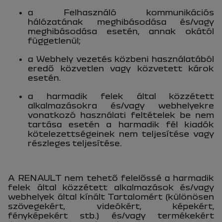
a Felhasználó kommunikációs
hálózatának meghibásodása és/vagy
meghibásodása esetén, annak okától
függetlenül;
a Webhely vezetés közbeni használatából
eredő közvetlen vagy közvetett károk
esetén.
a harmadik felek által közzétett
alkalmazásokra és/vagy webhelyekre
vonatkozó használati feltételek be nem
tartása esetén a harmadik fél kiadók
kötelezettségeinek nem teljesítése vagy
részleges teljesítése.
A RENAULT nem tehető felelőssé a harmadik
felek által közzétett alkalmazások és/vagy
webhelyek által kínált Tartalomért (különösen
szövegekért, videókért, képekért,
fényképekért stb.) és/vagy termékekért