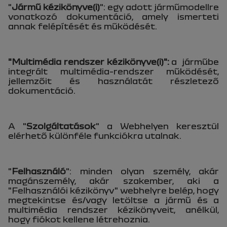
"
Jármű kézikönyve(i)
": egy adott járműmodellre
vonatkozó dokumentáció, amely ismerteti
annak felépítését és működését.
"Multimédia rendszer kézikönyve(i)":
a
járműbe
integrált multimédia-rendszer működését,
jellemzőit és használatát részletező
dokumentáció.
A "
Szolgáltatások
" a Webhelyen keresztül
elérhető különféle funkciókra utalnak.
"
Felhasználó
": minden olyan személy, akár
magánszemély, akár szakember, aki a
"Felhasználói kézikönyv" webhelyre belép, hogy
megtekintse és/vagy letöltse a jármű és a
multimédia rendszer kézikönyveit, anélkül,
hogy fiókot kellene létrehoznia.