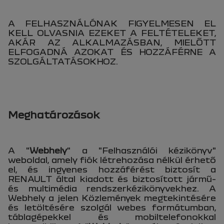
A FELHASZNÁLÓNAK FIGYELMESEN EL
KELL OLVASNIA EZEKET A FELTÉTELEKET,
AKÁR AZ ALKALMAZÁSBAN, MIELŐTT
ELFOGADNÁ AZOKAT ÉS HOZZÁFÉRNE A
SZOLGÁLTATÁSOKHOZ.
Meghatározások
A "
Webhely
" a "Felhasználói kézikönyv"
weboldal, amely fiók létrehozása nélkül érhető
el, és ingyenes hozzáférést biztosít a
RENAULT által kiadott és biztosított jármű-
és multimédia rendszerkézikönyvekhez. A
Webhely a jelen Közlemények megtekintésére
és letöltésére szolgál webes formátumban,
táblagépekkel és mobiltelefonokkal