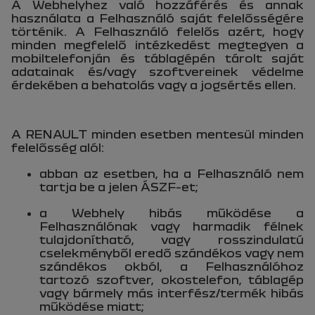
A Webhelyhez való hozzáférés és annak
használata a Felhasználó saját felelősségére
történik. A Felhasználó felelős azért, hogy
minden megfelelő intézkedést megtegyen a
mobiltelefonján és táblagépén tárolt saját
adatainak és/vagy szoftvereinek védelme
érdekében a behatolás vagy a jogsértés ellen.
A RENAULT minden esetben mentesül minden
felelősség alól:
abban az esetben, ha a Felhasználó nem
tartja be a jelen ÁSZF-et;
a Webhely hibás működése a
Felhasználónak vagy harmadik félnek
tulajdonítható, vagy rosszindulatú
cselekményből eredő szándékos vagy nem
szándékos okból, a Felhasználóhoz
tartozó szoftver, okostelefon, táblagép
vagy bármely más interfész/termék hibás
működése miatt;