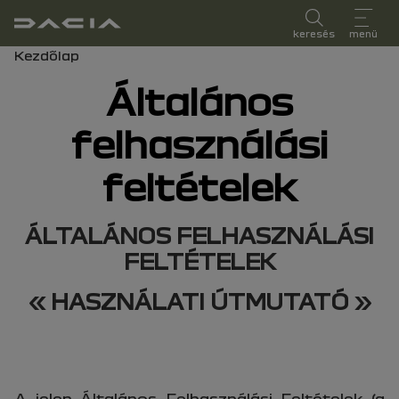
felhasználói kézikönyv
keresés
menü
Morzsa
Kezdőlap
Általános
felhasználási
feltételek
ÁLTALÁNOS FELHASZNÁLÁSI
FELTÉTELEK
« HASZNÁLATI ÚTMUTATÓ »
A jelen Általános Felhasználási Feltételek (a