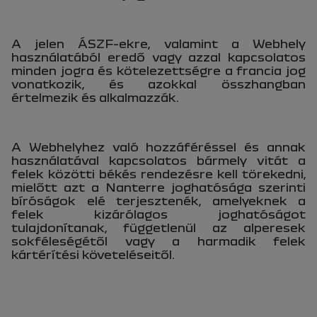
A jelen ÁSZF-ekre, valamint a Webhely
használatából eredő vagy azzal kapcsolatos
minden jogra és kötelezettségre a francia jog
vonatkozik, és azokkal összhangban
értelmezik és alkalmazzák.
A Webhelyhez való hozzáféréssel és annak
használatával kapcsolatos bármely vitát a
felek közötti békés rendezésre kell törekedni,
mielőtt azt a Nanterre joghatósága szerinti
bíróságok elé terjesztenék, amelyeknek a
felek kizárólagos joghatóságot
tulajdonítanak, függetlenül az alperesek
sokféleségétől vagy a harmadik felek
kártérítési követeléseitől.