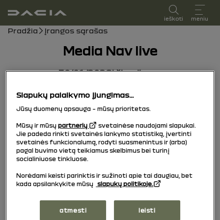
vartotojo vadovas
ieškoti
meniu
Naršymo kelias
Pradžia
Įrangos sąrašas
Media Nav live
30/01/2026
į šiandien
Slapukų palaikymo įjungimas...
Jūsų duomenų apsauga – mūsų prioritetas.
Mūsų ir mūsų
partnerių
svetainėse naudojami slapukai.
Jie padeda rinkti svetainės lankymo statistiką, įvertinti
svetainės funkcionalumą, rodyti suasmenintus ir (arba)
pagal buvimo vietą teikiamus skelbimus bei turinį
socialiniuose tinkluose.
Norėdami keisti parinktis ir sužinoti apie tai daugiau, bet
kada apsilankykite mūsų
slapukų politikoje.
atmesti
leisti