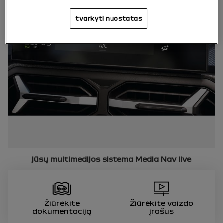
tvarkyti nuostatas
jūsų multimedijos sistema
Media Nav live
Žiūrėkite
Žiūrėkite vaizdo
dokumentaciją
įrašus