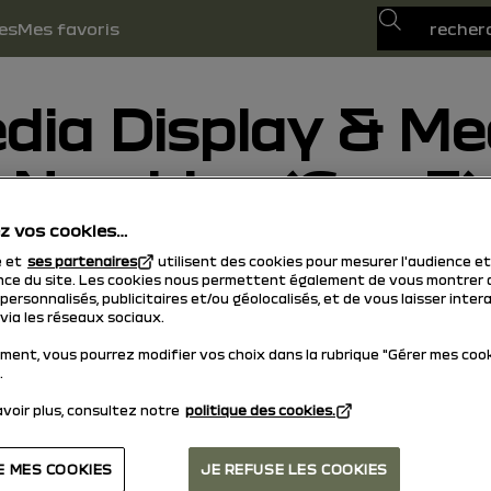
Recherche
es
Mes favoris
dia Display & Me
Nav Live (Gen 3)
z vos cookies…
30/01/2026
à aujourd'hui
e et
ses partenaires
utilisent des cookies pour mesurer l'audience et
ce du site. Les cookies nous permettent également de vous montrer 
ersonnalisés, publicitaires et/ou géolocalisés, et de vous laisser inter
via les réseaux sociaux.
ment, vous pourrez modifier vos choix dans la rubrique "Gérer mes coo
.
voir plus, consultez notre
politique des cookies.
E MES COOKIES
JE REFUSE LES COOKIES