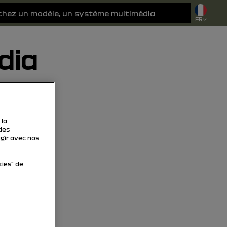
FR
dia
 la
des
agir avec nos
kies" de