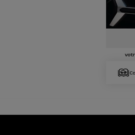
vot
Co