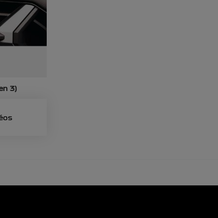
en 3)
déos