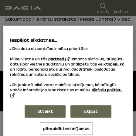
lietotāja rokasgrāmata
meklēt
izvēlnes
navigācijas ceļš
Sākumlapa
Iekārtu saraksts
Media Control
Video
Video ieraksti drīzumā seko, savukārt šobrīd jūs
varat izmantot rokasgrāmatu.
Iespējot sīkdatnes...
Jūsu datu aizsardzība ir mūsu prioritāte.
Mūsu vietne un tās
partneri
izmanto sīkfailus, lai iegūtu
atpakaļ uz sākumu
datus par vietnes auditoriju un analizētu tās veiktspēju, kā
arī rādītu personalizētas un/vai ģeogrāfiski pielāgotas
Pēdējā daļa
reklāmas un saturu sociālajos tīklus.
Lietotāja rokasgrāmatas
Jūs jebkurā laikā varat mainīt ieistatījumus, kā arī iegūt
vairāk informācijas, iepazīstoties ar mūsu
sīkfailu politiku.
Dacia.lv
atteikt
atļaut
Pēdējā daļa (apakšdaļa)
Cookies
pārvaldīt iestatījumus
General conditions of use