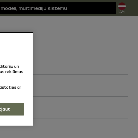
LV
ditoriju un
tas reklāmas
zīstoties ar
tļaut