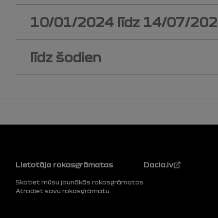
10/01/2024
līdz
14/07/20
līdz šodien
Pēdējā daļa
Lietotāja rokasgrāmatas
Dacia.lv
Skatiet mūsu jaunākās rokasgrāmatas
Atrodiet savu rokasgrāmatu