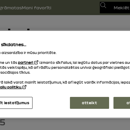
Meklēt
sgrāmatas
Mani favorīti
riods
 sīkdatnes...
aizsardzība ir mūsu prioritāte.
transportlīdzekļa reģistrācijas datumam.
ne un tās
partneri
izmanto sīkfailus, lai iegūtu datus par vietnes au
tās veiktspēju, kā arī rādītu personalizētas un/vai ģeogrāfiski pielāgo
sociālajos tīklus.
ā laikā varat mainīt ieistatījumus, kā arī iegūt vairāk informācijas, iepa
ailu politiku.
26
īt iestatījumus
atteikt
a
25