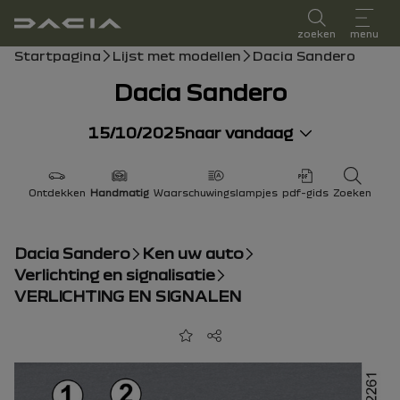
Gebruikershandleiding
zoeken
menu
broodkruimelnavigatie
Startpagina
Lijst met modellen
Dacia Sandero
Dacia Sandero
15/10/2025
naar vandaag
Ontdekken
Handmatig
Waarschuwingslampjes
pdf-gids
Zoeken
Dacia Sandero
Ken uw auto
Verlichting en signalisatie
VERLICHTING EN SIGNALEN
Toevoegen aan favorieten
Delen