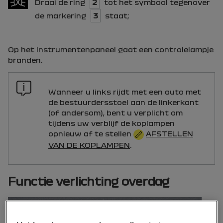
Draai de ring
2
tot het symbool tegenover
de markering
3
staat;
Op het instrumentenpaneel gaat een controlelampje
branden.
Wanneer u links rijdt met een auto met
de bestuurdersstoel aan de linkerkant
(of andersom), bent u verplicht om
tijdens uw verblijf de koplampen
opnieuw af te stellen
AFSTELLEN
VAN DE KOPLAMPEN
.
Functie verlichting overdag