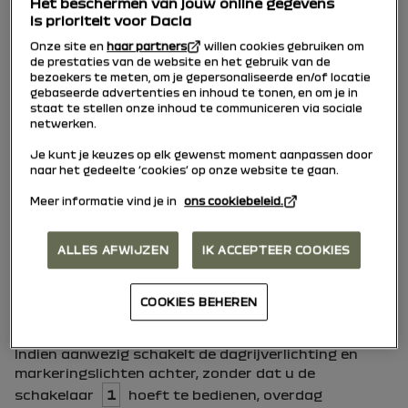
Het beschermen van jouw online gegevens
is prioriteit voor Dacia
Onze site en
haar partners
willen cookies gebruiken om
de prestaties van de website en het gebruik van de
bezoekers te meten, om je gepersonaliseerde en/of locatie
gebaseerde advertenties en inhoud te tonen, en om je in
staat te stellen onze inhoud te communiceren via sociale
netwerken.
Je kunt je keuzes op elk gewenst moment aanpassen door
naar het gedeelte ‘cookies’ op onze website te gaan.
Meer informatie vind je in
ons cookiebeleid.
ALLES AFWIJZEN
IK ACCEPTEER COOKIES
COOKIES BEHEREN
Indien aanwezig schakelt de dagrijverlichting en
markeringslichten achter, zonder dat u de
schakelaar
1
hoeft te bedienen, overdag