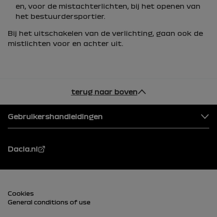
en, voor de mistachterlichten, bij het openen van
het bestuurdersportier.
Bij het uitschakelen van de verlichting, gaan ook de
mistlichten voor en achter uit.
terug naar boven
Voettekst
Gebruikershandleidingen
Dacia.nl
Voettekst (onder)
Cookies
General conditions of use