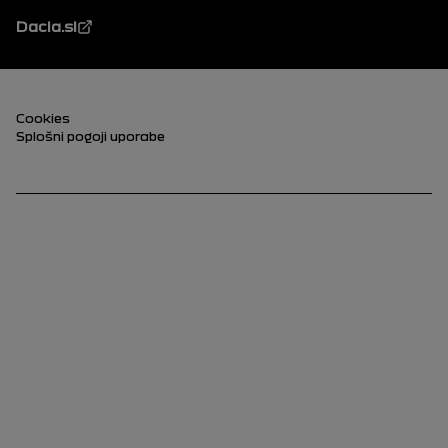
Dacia.si
Noga (spodnja)
Cookies
Splošni pogoji uporabe