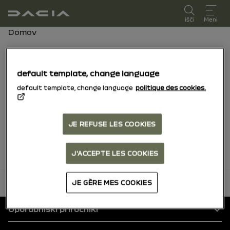
uporabniški priročnik
išči
Meni
Drobtina
Domov
Priljubljeni
default template, change language
default template, change language
politique des cookies.
Najdi vse vsebine, ki so ti všeč,
razvrščene po vozilu
JE REFUSE LES COOKIES
Priljubljenih ni bilo najdeno.
J'ACCEPTE LES COOKIES
nazaj na vrh
JE GÈRE MES COOKIES
Noga
Uporabniški priročniki