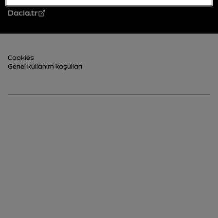
Dacia.tr
Alt Bilgi (alt)
Cookies
Genel kullanım koşulları