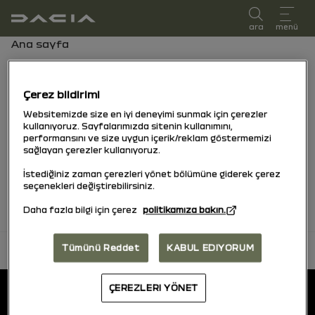
kullanıcı kılavuzu
ara
menü
Gezinti çubuğu
Ana sayfa
Favoriler
Çerez bildirimi
Websitemizde size en iyi deneyimi sunmak için çerezler
Tüm favori içeriklerinizi araçlara göre
kullanıyoruz. Sayfalarımızda sitenin kullanımını,
performansını ve size uygun içerik/reklam göstermemizi
sıralayarak bulun
sağlayan çerezler kullanıyoruz.
İstediğiniz zaman çerezleri yönet bölümüne giderek çerez
Hiç favori bulunamadı.
seçenekleri değiştirebilirsiniz.
Daha fazla bilgi için çerez
politikamıza bakın.
Tümünü Reddet
KABUL EDIYORUM
başa dön
Alt Bilgi
Kullanıcı kılavuzları
ÇEREZLERI YÖNET