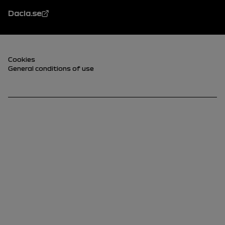
Dacia.se
Sidfot (nedre)
Cookies
General conditions of use