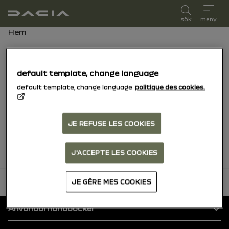
användarmanual
sök
meny
Brödsmulor
Hem
Favoriter
default template, change language
default template, change language
politique des cookies.
Hitta all din favoritinhåll sorterad efter
fordon
JE REFUSE LES COOKIES
Inga favoriter hittades.
J'ACCEPTE LES COOKIES
tillbaka till toppen
JE GÈRE MES COOKIES
Footer
Användarhandböcker