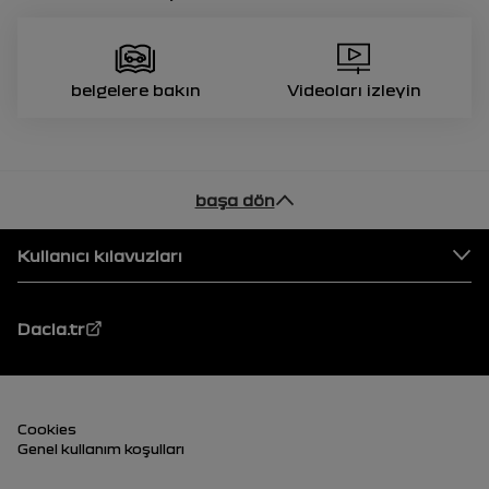
belgelere bakın
Videoları izleyin
başa dön
Alt Bilgi
Kullanıcı kılavuzları
Dacia.tr
Alt Bilgi (alt)
Cookies
Genel kullanım koşulları