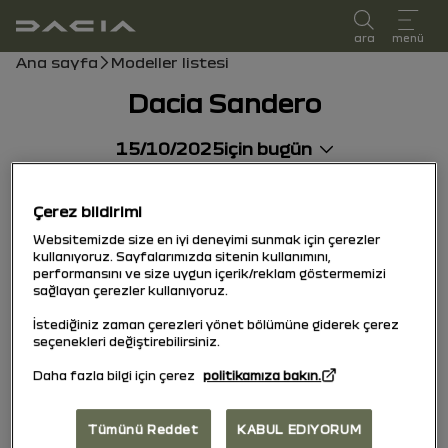
kullanıcı kılavuzu
ara
menü
Gezinti çubuğu
Ana sayfa
Modeller listesi
Dacia Sandero
15/10/2025
için bugün
Çerez bildirimi
Websitemizde size en iyi deneyimi sunmak için çerezler
kullanıyoruz. Sayfalarımızda sitenin kullanımını,
performansını ve size uygun içerik/reklam göstermemizi
sağlayan çerezler kullanıyoruz.
İstediğiniz zaman çerezleri yönet bölümüne giderek çerez
seçenekleri değiştirebilirsiniz.
Daha fazla bilgi için çerez
politikamıza bakın.
Tümünü Reddet
KABUL EDIYORUM