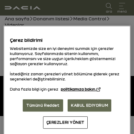
kullanıcı kılavuzu
ara
menü
Gezinti çubuğu
Ana sayfa
Donanım listesi
Media Control
Videolar
Videolar yakında geliyor, bu arada kılavuzu
Çerez bildirimi
inceleyebilirsiniz.
Websitemizde size en iyi deneyimi sunmak için çerezler
kullanıyoruz. Sayfalarımızda sitenin kullanımını,
performansını ve size uygun içerik/reklam göstermemizi
sağlayan çerezler kullanıyoruz.
başa dön
İstediğiniz zaman çerezleri yönet bölümüne giderek çerez
Alt Bilgi
seçenekleri değiştirebilirsiniz.
Kullanıcı kılavuzları
Daha fazla bilgi için çerez
politikamıza bakın.
Dacia.tr
Tümünü Reddet
KABUL EDIYORUM
ÇEREZLERI YÖNET
Alt Bilgi (alt)
Cookies