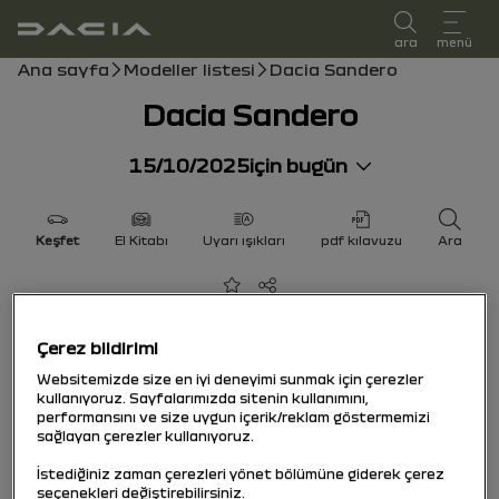
kullanıcı kılavuzu
ara
menü
Gezinti çubuğu
Ana sayfa
Modeller listesi
Dacia Sandero
Dacia Sandero
15/10/2025
için bugün
Keşfet
El Kitabı
Uyarı ışıkları
pdf kılavuzu
Ara
Favorilere ekle
Paylaş
Çerez bildirimi
Websitemizde size en iyi deneyimi sunmak için çerezler
kullanıyoruz. Sayfalarımızda sitenin kullanımını,
performansını ve size uygun içerik/reklam göstermemizi
sağlayan çerezler kullanıyoruz.
İstediğiniz zaman çerezleri yönet bölümüne giderek çerez
seçenekleri değiştirebilirsiniz.