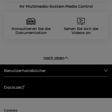
Ihr Multimedia-System
Media Control
Konsultieren Sie die
Sehen Sie sich die
Dokumentation
Videos an
nach oben
Fußzeile
Benutzerhandbücher
Dacia.de
Fußzeile (unten)
Cookies