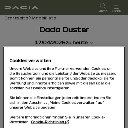
Benutzerhandbuch
Suche
Menü
Breadcrumb
Startseite
Modellliste
Dacia Duster
17/04/2026
zu heute
Cookies verwalten
Unsere Website und ihre Partner verwenden Cookies, um
die Besucherzahl und die Leistung der Website zu messen.
Somit können Sie personalisierte und/oder geolokalisierte
Werbung und Inhalte erhalten sowie mit diesen über die
sozialen Netzwerke interagieren.
Sie können die Einstellungen jederzeit ändern, indem Sie
sich in den Abschnitt „Meine Cookies verwalten“ auf
unserer Website begeben.
Weitere Informationen finden Sie in unseren Cookie-
Richtlinien.
Cookie-Richtlinien.