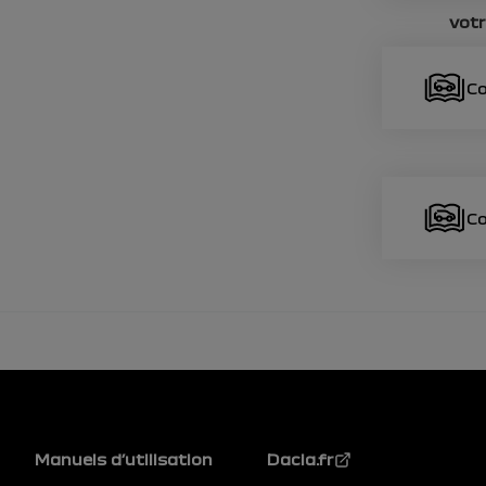
vot
Co
Co
Pied de page
Manuels d’utilisation
Dacia.fr