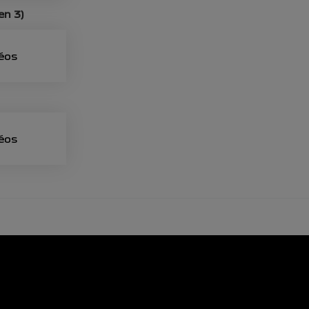
en 3)
déos
déos