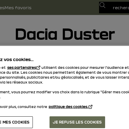
Recherche
es
Mes favoris
Dacia Duster
17/04/2026
à aujourd'hui
z vos cookies…
e et
ses partenaires
utilisent des cookies pour mesurer l'audience et
ce du site. Les cookies nous permettent également de vous montrer 
ersonnalisés, publicitaires et/ou géolocalisés, et de vous laisser inter
via les réseaux sociaux.
ment, vous pourrez modifier vos choix dans la rubrique "Gérer mes coo
.
voir plus, consultez notre
politique des cookies.
E MES COOKIES
JE REFUSE LES COOKIES