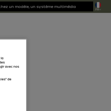
FR
 la
des
agir avec nos
kies" de