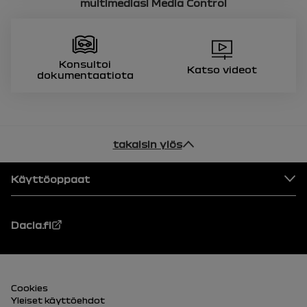
multimediasi
Media Control
Konsultoi
Katso videot
dokumentaatiota
takaisin ylös
Alatunniste
Käyttöoppaat
Dacia.fi
alatunniste (alhaalla)
Cookies
Yleiset käyttöehdot