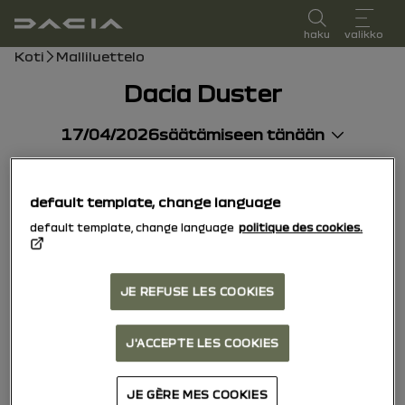
käyttöopas
haku
valikko
Leipäpolku
Koti
Malliluettelo
Dacia Duster
17/04/2026
säätämiseen tänään
default template, change language
default template, change language
politique des cookies.
JE REFUSE LES COOKIES
J'ACCEPTE LES COOKIES
JE GÈRE MES COOKIES