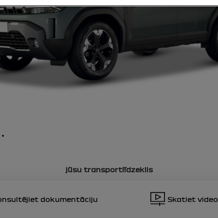
5
6
tie paziņojumi
tie paziņojumi
tie paziņojumi
tie paziņojumi
tie paziņojumi
ārvadāšana
jūsu transportlīdzeklis
nsultējiet dokumentāciju
Skatiet video