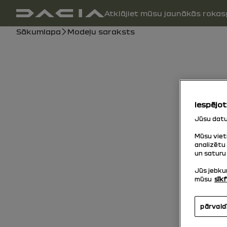
Galvenā navigācija
Atklājiet mūsu jaunākās roka
lietotāja rokasgrāmata
navigācijas ceļš
Sākumlapa
Modeļu saraksts
Iespējot
Jūsu datu 
Mūsu viet
analizētu 
un saturu 
Jūs jebkur
mūsu
sīkf
pārvald