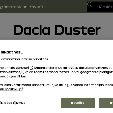
Meklēt
sgrāmatas
Mani favorīti
Dacia Duster
17/04/2026
līdz šodien
 sīkdatnes...
aizsardzība ir mūsu prioritāte.
ne un tās
partneri
izmanto sīkfailus, lai iegūtu datus par vietnes au
tās veiktspēju, kā arī rādītu personalizētas un/vai ģeogrāfiski pielāgo
sociālajos tīklus.
ā laikā varat mainīt ieistatījumus, kā arī iegūt vairāk informācijas, iepa
ailu politiku.
īt iestatījumus
atteikt
a