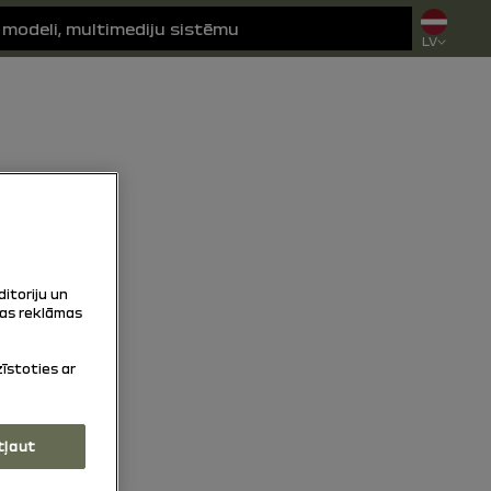
LV
ditoriju un
tas reklāmas
zīstoties ar
tļaut