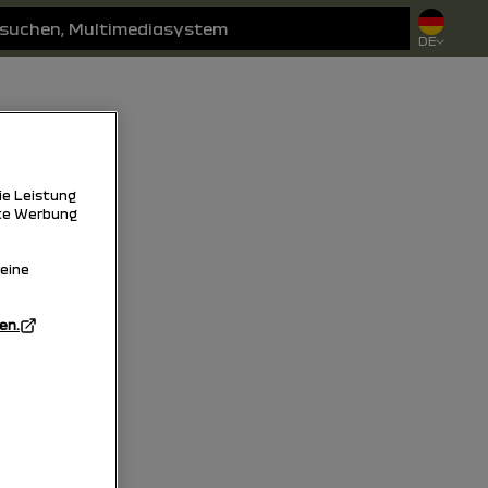
DE
ie Leistung
rte Werbung
Meine
en.