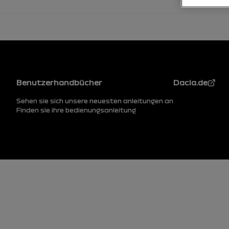
Fußzeile
Benutzerhandbücher
Dacia.de
Sehen sie sich unsere neuesten anleitungen an
Finden sie ihre bedienungsanleitung
Fußzeile (unten)