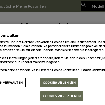
Suchen
ndbücher
Meine Favoriten
Kennzeichen
 verwalten
ens für die folgenden Länder suchen:
bsite und ihre Partner verwenden Cookies, um die Besucherzahl und d
te zu messen. Somit können Sie personalisierte und/oder geolokalisie
te erhalten sowie mit diesen über die sozialen Netzwerke interagieren.
 die Einstellungen jederzeit ändern, indem Sie sich in den Abschnitt „
erwalten“ auf unserer Website begeben.
nformationen finden Sie in unseren Cookie-Richtlinien.
Cookie-Richtlini
ES VERWALTEN
COOKIES ABLEHNEN
IN (VIN) oder des Modells suchen.
COOKIES AKZEPTIEREN