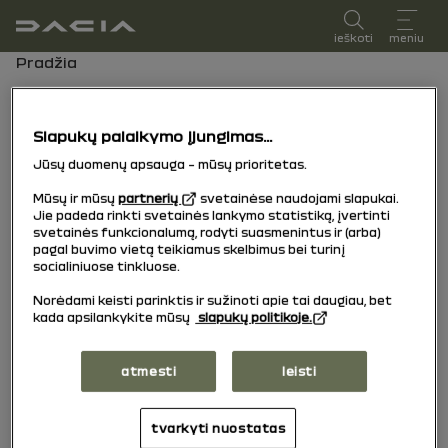
vartotojo vadovas
ieškoti
meniu
Naršymo kelias
Pradžia
Valstybinis
Slapukų palaikymo įjungimas...
numeris
Jūsų duomenų apsauga – mūsų prioritetas.
Mūsų ir mūsų
partnerių
svetainėse naudojami slapukai.
Savo transporto priemonę galite ieškoti pagal
Jie padeda rinkti svetainės lankymo statistiką, įvertinti
svetainės funkcionalumą, rodyti suasmenintus ir (arba)
valstybinį numerį šiose šalyse:
pagal buvimo vietą teikiamus skelbimus bei turinį
• Prancūzija
socialiniuose tinkluose.
• Jungtinė Karalystė
Norėdami keisti parinktis ir sužinoti apie tai daugiau, bet
• Nyderlandai
kada apsilankykite mūsų
slapukų politikoje.
• Portugalija
• Italija
atmesti
leisti
• Ispanija
• Brazilija
tvarkyti nuostatas
Jūsų šalies nėra sąraše?