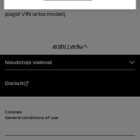
Transporto priemonę vis tiek galima ieškoti
pagal VIN arba modelį.
grįžti į viršų
Puslapio apačia
Naudotojo vadovai
Dacia.lt
Papė (apačia)
Cookies
General conditions of use