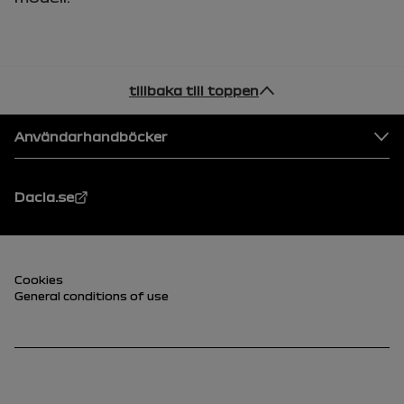
tillbaka till toppen
Footer
Användarhandböcker
Dacia.se
Sidfot (nedre)
Cookies
General conditions of use