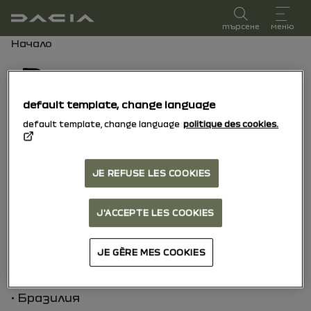
Ръководство за потребителя
търсене
меню
Навигационен път
Начало
Регистрационен
номер
default template, change language
default template, change language
politique des cookies.
Можете да търсите вашето превозно
средство по регистрационен номер за
JE REFUSE LES COOKIES
следните държави:
• Франция
• Обединеното кралство
J'ACCEPTE LES COOKIES
• Нидерландия
• Португалия
JE GÈRE MES COOKIES
• Италия
• Испания
• Бразилия