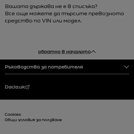
Вашата държава не е в списъка?
Все още можете да търсите превозното
средство по VIN или модел.
обратно в началото
Футер
Ръководства за потребителя
Dacia.uk
Футер (долен)
Cookies
Общи условия за ползване