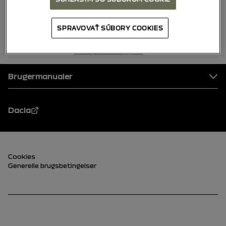
SPRAVOVAŤ SÚBORY COOKIES
tilbage til toppen
Sidefod
Brugermanualer
Dacia
Sidefod (nederst)
Cookies
Generelle brugsbetingelser