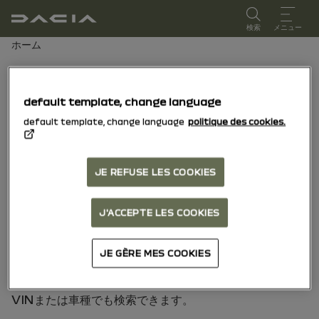
ユーザーマニュアル
検索
メニュー
パンくずリスト
ホーム
ナンバープレート番号
default template, change language
以下の国では、ナンバープレート番号で車両を検索できま
default template, change language
politique des cookies.
す：
• フランス
• イギリス
JE REFUSE LES COOKIES
• オランダ
• ポルトガル
J'ACCEPTE LES COOKIES
• イタリア
• スペイン
• ブラジル
JE GÈRE MES COOKIES
お探しの国が含まれていませんか？
VINまたは車種でも検索できます。