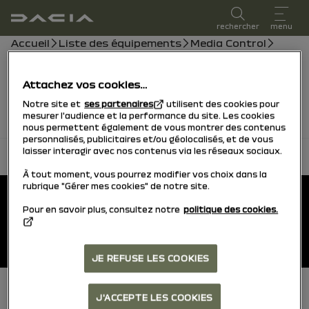
Manuel d'utilisation
rechercher
menu
Fil d'ariane
Accueil
Liste des équipements
Media Control
Vidéos
Les vidéos seront bientôt disponibles, en attendant
Attachez vos cookies…
vous pouvez consulter le manuel.
Notre site et
ses partenaires
utilisent des cookies pour
mesurer l'audience et la performance du site. Les cookies
nous permettent également de vous montrer des contenus
personnalisés, publicitaires et/ou géolocalisés, et de vous
laisser interagir avec nos contenus via les réseaux sociaux.
retour en haut
À tout moment, vous pourrez modifier vos choix dans la
Pied de page
rubrique "Gérer mes cookies" de notre site.
Manuels d’utilisation
Pour en savoir plus, consultez notre
politique des cookies.
Dacia.fr
JE REFUSE LES COOKIES
J'ACCEPTE LES COOKIES
Pied de page (inférieur)
Cookies