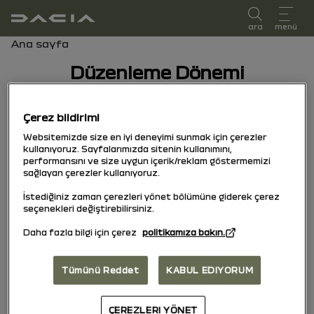
kullanıcı kılavuzu
ara
menü
Gezinti çubuğu
Ana sayfa
Düzenleme Dönemi
Baskı dönemi
Çerez bildirimi
Araçınızın ilk kayıt tarihine karşılık gelen baskı
Websitemizde size en iyi deneyimi sunmak için çerezler
dönemini seçin.
kullanıyoruz. Sayfalarımızda sitenin kullanımını,
performansını ve size uygun içerik/reklam göstermemizi
sağlayan çerezler kullanıyoruz.
30/01/2026
için bugün
İstediğiniz zaman çerezleri yönet bölümüne giderek çerez
seçenekleri değiştirebilirsiniz.
Daha fazla bilgi için çerez
politikamıza bakın.
13/01/2025
için
29/01/2026
Tümünü Reddet
KABUL EDIYORUM
ÇEREZLERI YÖNET