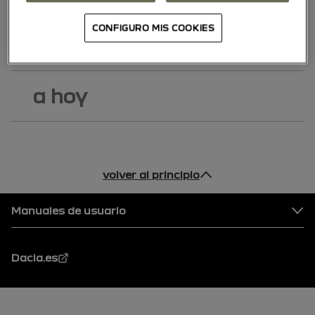
CONFIGURO MIS COOKIES
10/01/2024
a
14/07/2024
a hoy
volver al principio
Pie de página
Manuales de usuario
Dacia.es