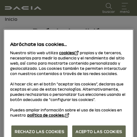
Manual de usuario
buscar
menú
Ruta de navegación
Inicio
Período de edición
Período de edición
Abróchate las cookies...
Nuestro sitio web utiliza
cookies
propias y de terceros,
Seleccione el período de edición
necesarias para medir la audiencia y el rendimiento del sitio
correspondiente a la fecha de primera
web, así como para mostrarte contenido personalizado y
geolocalizado. Las cookies también te permiten interactuar
matriculación de su vehículo.
con nuestros contenidos a través de las redes sociales.
Al hacer clic en el botón “aceptar las cookies”, declaras que
30/01/2026
a hoy
aceptas el uso de estas tecnologías. Alternativamente,
puedes rechazarlas o personalizar tus elecciones usando el
botón adecuado de “configurar las cookies”.
13/01/2025
a
29/01/2026
Puedes ampliar información sobre el uso de las cookies en
nuestra
política de cookies.
RECHAZO LAS COOKIES
ACEPTO LAS COOKIES
15/07/2024
a
12/01/2025