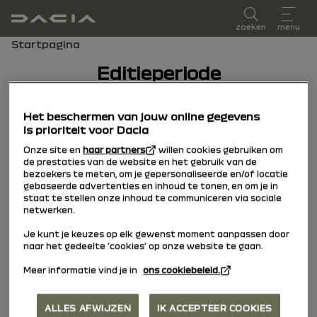
Gebruikershandleiding
zoeken
menu
broodkruimelnavigatie
Startpagina
Editieperiode
editieperiode
Het beschermen van jouw online gegevens
Selecteer de editieperiode die overeenkomt
is prioriteit voor Dacia
met de datum van de eerste inschrijving van
Onze site en
haar partners
willen cookies gebruiken om
de prestaties van de website en het gebruik van de
uw voertuig.
bezoekers te meten, om je gepersonaliseerde en/of locatie
gebaseerde advertenties en inhoud te tonen, en om je in
staat te stellen onze inhoud te communiceren via sociale
30/01/2026
naar vandaag
netwerken.
Je kunt je keuzes op elk gewenst moment aanpassen door
naar het gedeelte ‘cookies’ op onze website te gaan.
13/01/2025
naar
Meer informatie vind je in
ons cookiebeleid.
29/01/2026
ALLES AFWIJZEN
IK ACCEPTEER COOKIES