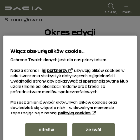
instrukcja obsługi
Szukaj
menu
Ścieżka nawigacji
Strona główna
Okres edycji
Okres wydania
Włącz obsługę plików cookie…
Wybierz okres wydania odpowiadający dacie
Ochrona Twoich danych jest dla nas priorytetem.
pierwszej rejestracji Twojego pojazdu.
Nasza strona i
jej partnerzy
używają plików cookies w
celu tworzenia statystyk dotyczących oglądalności i
wydajności strony, aby pokazywać ci spersonalizowane i/lub
30/01/2026
do dzisiaj
uzależnione od lokalizacji reklamy oraz treści za
pośrednictwem mediów społecznościowych.
Możesz zmienić wybór aktywnych plików cookies oraz
13/01/2025
do
dowiedzieć się więcej o nich - w dowolnym momencie
zapoznając się z naszą
polityką cookies.
29/01/2026
odmów
zezwól