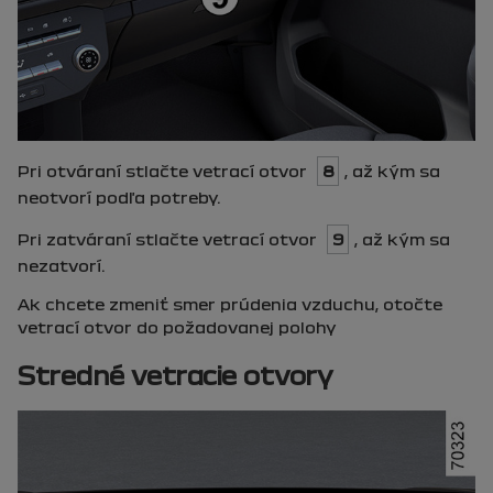
Pri otváraní stlačte vetrací otvor
8
, až kým sa
neotvorí podľa potreby.
Pri zatváraní stlačte vetrací otvor
9
, až kým sa
nezatvorí.
Ak chcete zmeniť smer prúdenia vzduchu, otočte
vetrací otvor do požadovanej polohy
Stredné vetracie otvory