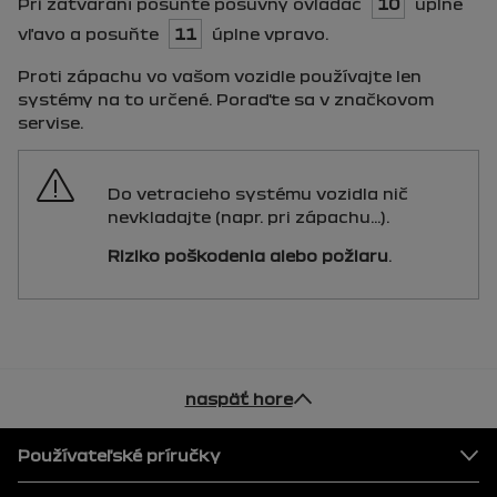
Pri zatváraní posuňte posuvný ovládač
10
úplne
vľavo a posuňte
11
úplne vpravo.
Proti zápachu vo vašom vozidle používajte len
systémy na to určené. Poraďte sa v značkovom
servise.
Do vetracieho systému vozidla nič
nevkladajte (napr. pri zápachu...).
Riziko poškodenia alebo požiaru
.
naspäť hore
pätka
Používateľské príručky