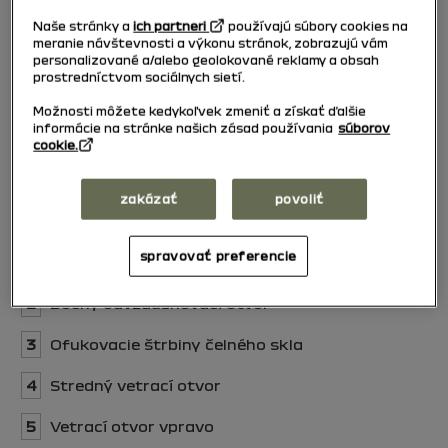
Naše stránky a
ich partneri
používajú súbory cookies na
meranie návštevnosti a výkonu stránok, zobrazujú vám
personalizované a/alebo geolokované reklamy a obsah
prostredníctvom sociálnych sietí.
Možnosti môžete kedykoľvek zmeniť a získať ďalšie
informácie na stránke našich zásad používania
súborov
cookie.
zakázať
povoliť
spravovať preferencie
1
Vetrací otvor na ľavej strane
2
Bočný odvzdušňovací otvor
3
Ofukovacie štrbiny čelného skla
4
Stredný vetrací otvor
5
Vetrací otvor vpravo