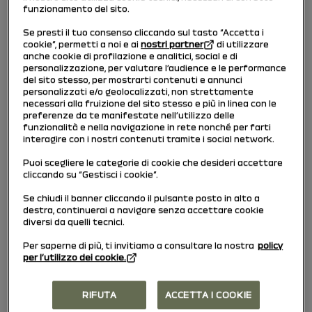
funzionamento del sito.
Se presti il tuo consenso cliccando sul tasto “Accetta i
cookie”, permetti a noi e ai
nostri partner
di utilizzare
anche cookie di profilazione e analitici, social e di
personalizzazione, per valutare l’audience e le performance
del sito stesso, per mostrarti contenuti e annunci
personalizzati e/o geolocalizzati, non strettamente
necessari alla fruizione del sito stesso e più in linea con le
preferenze da te manifestate nell’utilizzo delle
funzionalità e nella navigazione in rete nonché per farti
interagire con i nostri contenuti tramite i social network.
Puoi scegliere le categorie di cookie che desideri accettare
cliccando su “Gestisci i cookie”.
1
Aeratore laterale sinistro
Se chiudi il banner cliccando il pulsante posto in alto a
destra, continuerai a navigare senza accettare cookie
2
Bocchetta di disappannamento laterale
diversi da quelli tecnici.
3
Bocchetta di disappannamento parabrezza
Per saperne di più, ti invitiamo a consultare la nostra
policy
per l’utilizzo dei cookie.
4
Aeratore centrale
RIFUTA
ACCETTA I COOKIE
5
Aeratore laterale destro