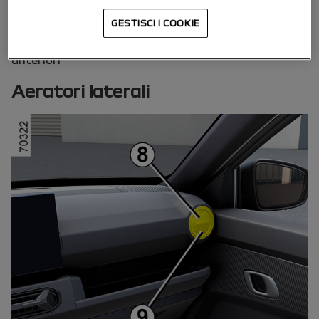
6
Quadro di comando
GESTISCI I COOKIE
7
Uscite di riscaldamento sui piedi per passeggeri
anteriori
Aeratori laterali