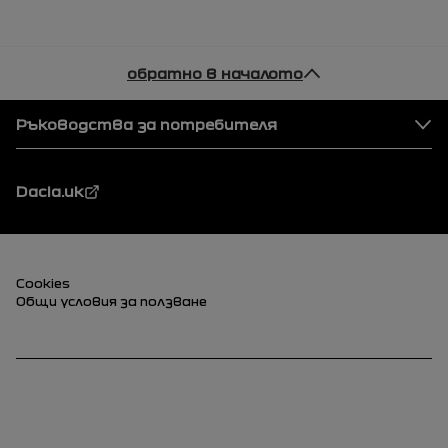
обратно в началото
Футер
Ръководства за потребителя
Dacia.uk
Футер (долен)
Cookies
Общи условия за ползване