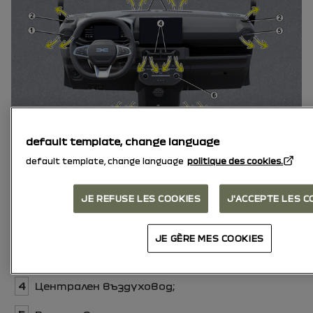
default template, change language
default template, change language
politique des cookies.
JE REFUSE LES COOKIES
J'ACCEPTE LES C
1
Въздуховод от лявата страна;
2
Страничен отвор за обдухване;
JE GÈRE MES COOKIES
3
Отвор за обдухване на предното стъкло;
4
Централен въздуховод;