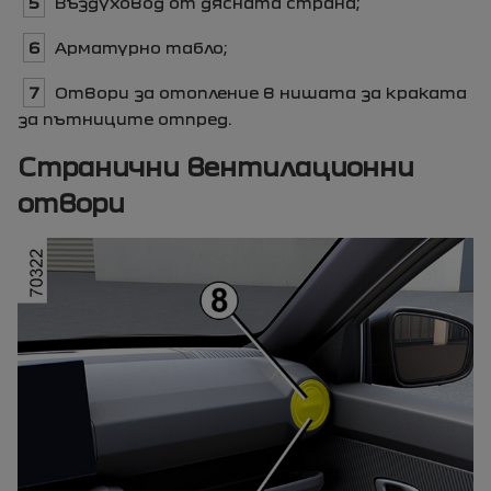
5
Въздуховод от дясната страна;
6
Арматурно табло;
7
Отвори за отопление в нишата за краката
за пътниците отпред.
Странични вентилационни
отвори