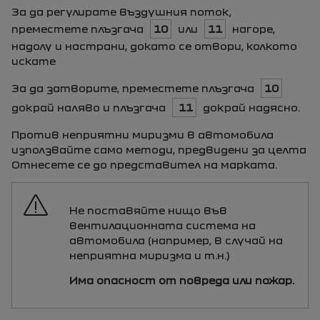
За да регулирате въздушния поток,
преместете плъзгача
10
или
11
нагоре,
надолу и настрани, докато се отвори, колкото
искате
За да затворите, преместете плъзгача
10
докрай наляво и плъзгача
11
докрай надясно.
Против неприятни миризми в автомобила
използвайте само методи, предвидени за целта
Отнесете се до представител на марката.
Не поставяйте нищо във
вентилационната система на
автомобила (например, в случай на
неприятна миризма и т.н.)
Има опасност от повреда или пожар.