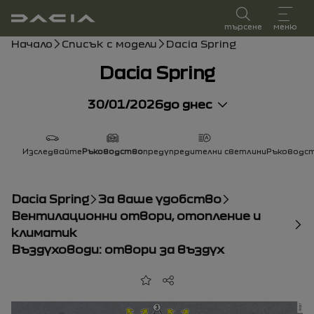
Ръководство за потребителя
търсене
меню
Навигационен път
Начало
Списък с модели
Dacia Spring
Dacia Spring
30/01/2026
до днес
Изследвайте
Ръководство
предупредителни светлини
Ръководст
Dacia Spring
За ваше удобство
Вентилационни отвори, отопление и
климатик
Въздуховоди: отвори за въздух
Добави към любими
Сподели