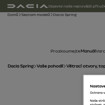
Hlavní navigace
Objevte naše nejnovější příruč
uživatelská příručka
Drobečková navigace
Domů
Seznam modelů
Dacia Spring
Prozkoumejte
Manuál
Varo
Dacia Spring
Vaše pohodlí
Větrací otvory, to
Nastave
Ochrana va
Naše strá
stránek, 