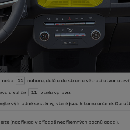
nebo
11
nahoru, dolů a do stran a větrací otvor otev
evo a voliče
11
zcela vpravo.
ejte výhradně systémy, které jsou k tomu určené. Obraťt
ejte (například v případě nepříjemných pachů apod.).