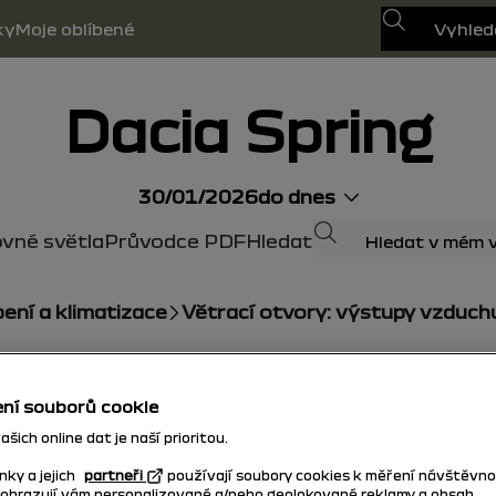
Hledat
ky
Moje oblíbené
Dacia Spring
30/01/2026
do dnes
Hledat
vné světla
Průvodce PDF
Hledat
pení a klimatizace
Větrací otvory: výstupy vzduch
ní souborů cookie
šich online dat je naší prioritou.
nky a jejich
partneři
používají soubory cookies k měření návštěvno
zobrazují vám personalizované a/nebo geolokované reklamy a obsah