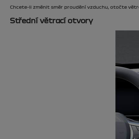
Chcete-li změnit směr proudění vzduchu, otočte vět
Střední větrací otvory