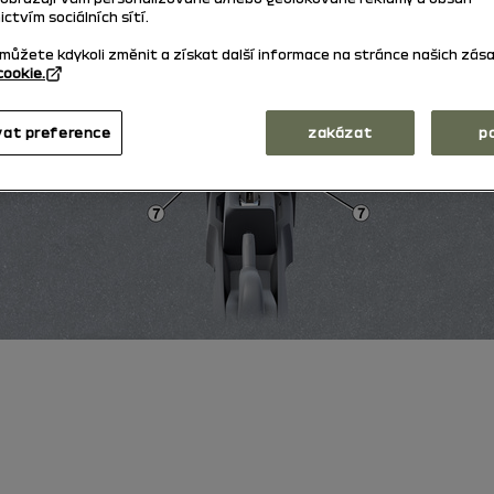
ctvím sociálních sítí.
můžete kdykoli změnit a získat další informace na stránce našich zás
cookie.
vat preference
zakázat
p