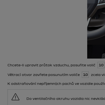
Chcete-li upravit průtok vzduchu, posuňte volič
10
Větrací otvor zavřete posunutím voliče
10
zcela vl
K odstraňování nepříjemných pachů ve vozidle použív
Do ventilačního okruhu vozidla nic nevklád