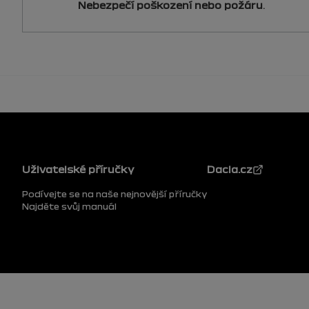
Nebezpečí poškození nebo požáru
.
Patička
Uživatelské příručky
Dacia.cz
Podívejte se na naše nejnovější příručky
Najděte svůj manuál