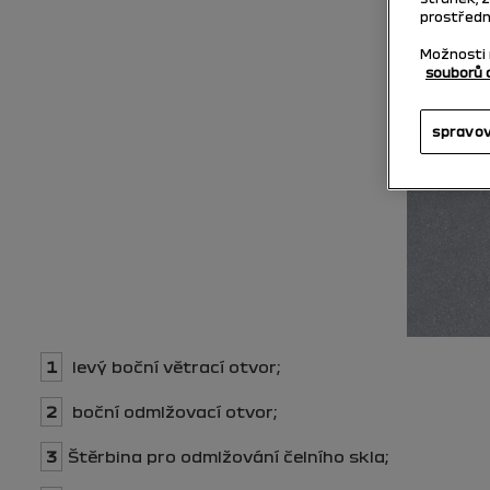
prostředni
Možnosti 
souborů 
spravo
1
levý boční větrací otvor;
2
boční odmlžovací otvor;
3
Štěrbina pro odmlžování čelního skla;