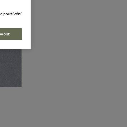
ad používání
ovolit