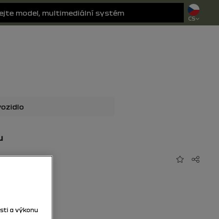
CS
u
Přidat do o
Sdílet
sti a výkonu