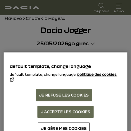
Ръководство за потребителя
търсене
меню
Навигационен път
Начало
Списък с модели
Dacia Jogger
25/05/2026
до днес
default template, change language
default template, change language
politique des cookies.
JE REFUSE LES COOKIES
J'ACCEPTE LES COOKIES
JE GÈRE MES COOKIES