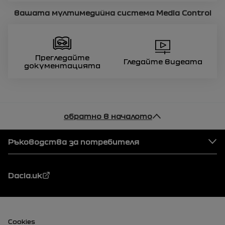
вашата мултимедийна система
Media Control
Прегледайте
Гледайте видеата
документацията
обратно в началото
Футер
Ръководства за потребителя
Dacia.uk
Футер (долен)
Cookies