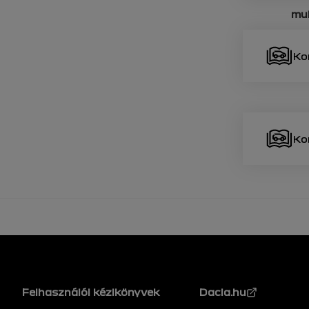
mu
Ko
Ko
Lábléc
Felhasználói kézikönyvek
Dacia.hu