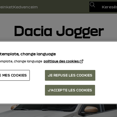
Keresés
veinket
Kedvenceim
Dacia Jogger
25/05/2026
hozzá ma
 template, change language
emplate, change language
politique des cookies.
E MES COOKIES
JE REFUSE LES COOKIES
J'ACCEPTE LES COOKIES