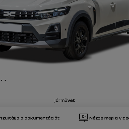
5
6
7
t értesítések
t értesítések
t értesítések
t értesítések
tó eszközök
t értesítések
járművét
nzultálja a dokumentációt
Nézze meg a vide