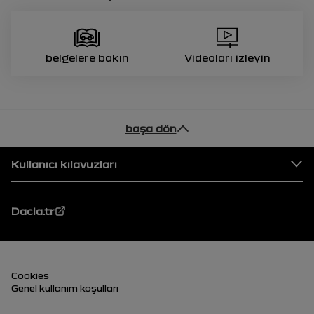
belgelere bakın
Videoları izleyin
başa dön
Alt Bilgi
Kullanıcı kılavuzları
Dacia.tr
Alt Bilgi (alt)
Cookies
Genel kullanım koşulları