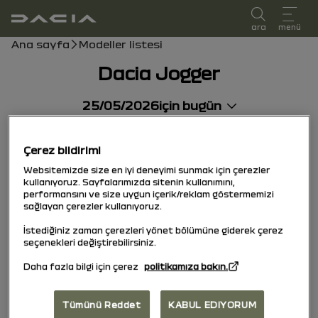
kullanıcı kılavuzu
ara
menü
Gezinti çubuğu
Ana sayfa
Modeller listesi
Dacia Jogger
25/05/2026
için bugün
Çerez bildirimi
Websitemizde size en iyi deneyimi sunmak için çerezler
kullanıyoruz. Sayfalarımızda sitenin kullanımını,
performansını ve size uygun içerik/reklam göstermemizi
sağlayan çerezler kullanıyoruz.
İstediğiniz zaman çerezleri yönet bölümüne giderek çerez
seçenekleri değiştirebilirsiniz.
Daha fazla bilgi için çerez
politikamıza bakın.
Tümünü Reddet
KABUL EDIYORUM