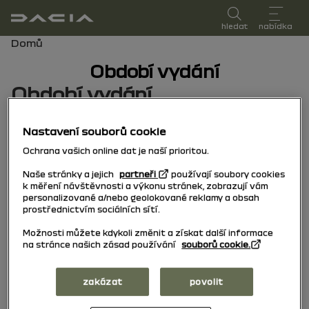
uživatelská příručka
hledat
nabídka
Drobečková navigace
Domů
Období vydání
Období vydání
Vyberte období edice odpovídající datu první
Nastavení souborů cookie
registrace vašeho vozidla.
Ochrana vašich online dat je naší prioritou.
Naše stránky a jejich
partneři
používají soubory cookies
15/10/2025
do dnes
k měření návštěvnosti a výkonu stránek, zobrazují vám
personalizované a/nebo geolokované reklamy a obsah
prostřednictvím sociálních sítí.
04/11/2024
do
Možnosti můžete kdykoli změnit a získat další informace
na stránce našich zásad používání
souborů cookie.
14/10/2025
zakázat
povolit