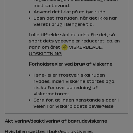
med sæbevand.
Anvend det ikke på en tør rude.
Løsn det fra ruden, når det ikke har
været i brug i længere tid.
I alle tilfælde skal du udskifte det, så
snart dets ydeevne er reduceret: ca. en
gang om året
VISKERBLADE,
UDSKIFTNING
.
Forholdsregler ved brug af viskerne
I sne- eller frostvejr skal ruden
ryddes, inden viskerne startes pga.
risiko for overophedning af
viskermotoren;
Sørg for, at ingen genstande sidder i
vejen for viskerbladets bevægelse.
Aktivering/deaktivering af bagrudeviskerne
Hvis bilen sættes i bakgear, aktiveres