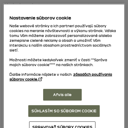
Under kørsel
, vil enhver standsning af vognen
medføre en nedsættelse af viskerhastigheden. En
konstant hurtig viskerhastighed vil skifte til normal
Nastavenie súborov cookie
viskerhastighed. Så snart vognen igen kører, vil
Naše webové stránky a ich partneri používajú súbory
anlægget skifte til den oprindeligt valgte
cookies na meranie návštevnosti a výkonu stránok. Vďaka
viskerhastighed.
tomu Vám môžeme zobrazovať personalizované a/alebo
zemepisne cielené reklamy a obsah a umožniť Vám
interakciu s naším obsahom prostredníctvom sociálnych
Enhver handling på stilken
1
tilsidesætter og
sietí.
annullerer den automatiske funktion.
Možnosti môžete kedykoľvek zmeniť v časti ""Správa
Bemærk:
Ved bilvask i et bilvaskeanlæg skal du dreje
mojich súborov cookie"""" na našich stránkach.
ringen
2
på ratstammekontakten
1
til slukket
Ďalšie informácie nájdete v našich
zásadách používania
position for at deaktivere vinduesviskeren.
súborov cookie.
Bemærk:
Husk efter anvendelsen at stille ringen
2
Afvis alle
på ratstammekontakten
1
tilbage til slukket
position for at sikre, at vinduesviskeren ikke
aktiveres automatisk ved næste brug.
SÚHLASÍM SO SÚBOROM COOKIE
Modeller udstyret med vinduesvisker med
regnsensor
SPRAVOVAŤ SÚBORY COOKIES