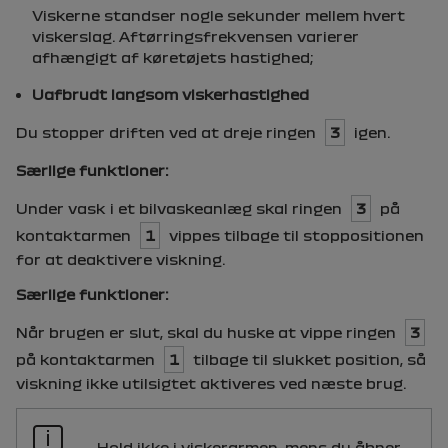
Viskerne standser nogle sekunder mellem hvert
viskerslag. Aftørringsfrekvensen varierer
afhængigt af køretøjets hastighed;
Uafbrudt langsom viskerhastighed
Du stopper driften ved at dreje ringen
3
igen.
Særlige funktioner:
Under vask i et bilvaskeanlæg skal ringen
3
på
kontaktarmen
1
vippes tilbage til stoppositionen
for at deaktivere viskning.
Særlige funktioner:
Når brugen er slut, skal du huske at vippe ringen
3
på kontaktarmen
1
tilbage til slukket position, så
viskning ikke utilsigtet aktiveres ved næste brug.
Hold ikke i viskerarmen, mens du åbner