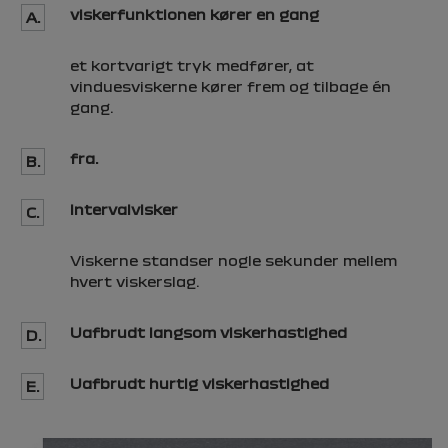
viskerfunktionen kører en gang
A.
et kortvarigt tryk medfører, at
vinduesviskerne kører frem og tilbage én
gang.
fra.
B.
Intervalvisker
C.
Viskerne standser nogle sekunder mellem
hvert viskerslag.
Uafbrudt langsom viskerhastighed
D.
Uafbrudt hurtig viskerhastighed
E.