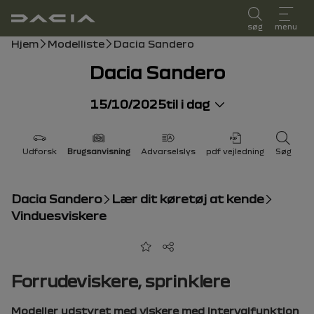
brugervejledning
søg
menu
Bredkrumme
Hjem
Modelliste
Dacia Sandero
Dacia Sandero
15/10/2025
til i dag
Udforsk
Brugsanvisning
Advarselslys
pdf vejledning
Søg
Dacia Sandero
Lær dit køretøj at kende
Vinduesviskere
Tilføj til favoritter
Del
Forrudeviskere, sprinklere
Modeller udstyret med viskere med intervalfunktion