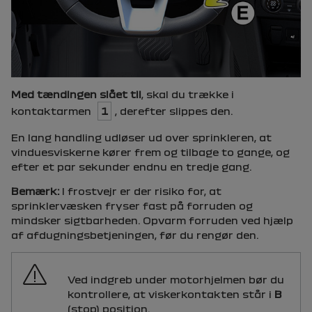
Med tændingen slået til
, skal du trække i
kontaktarmen
1
, derefter slippes den.
En lang handling udløser ud over sprinkleren, at
vinduesviskerne kører frem og tilbage to gange, og
efter et par sekunder endnu en tredje gang.
Bemærk:
I frostvejr er der risiko for, at
sprinklervæsken fryser fast på forruden og
mindsker sigtbarheden. Opvarm forruden ved hjælp
af afdugningsbetjeningen, før du rengør den.
Ved indgreb under motorhjelmen bør du
kontrollere, at viskerkontakten står i
B
(stop) position.