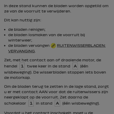
In deze stand kunnen de bladen worden opgetild om
ze van de voorruit te verwijderen.
Dit kan nuttig zijn:
de bladen reinigen;
de bladen losmaken van de voorruit bij
winterweer;
de bladen vervangen
RUITENWISSERBLADEN:
VERVANGING
.
Zet, met het contact aan of draaiende motor, de
hendel
1
twee keer in de stand
A
(één
wisbeweging). De wisserbladen stoppen iets boven
de motorkap.
Om de bladen terug te zetten in de lage stand, zorgt
u er met contact AAN voor dat de ruitenwissers zijn
neergeklapt op de voorruit. Zet daarna de
schakelaar
1
in stand
A
(één wisbeweging).
Voordat u het contact inschakelt, moet u de