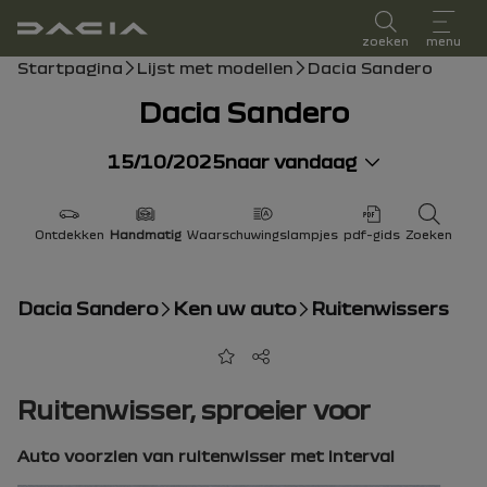
Gebruikershandleiding
zoeken
menu
broodkruimelnavigatie
Startpagina
Lijst met modellen
Dacia Sandero
Dacia Sandero
15/10/2025
naar vandaag
Ontdekken
Handmatig
Waarschuwingslampjes
pdf-gids
Zoeken
Dacia Sandero
Ken uw auto
Ruitenwissers
Toevoegen aan favorieten
Delen
Ruitenwisser, sproeier voor
Auto voorzien van ruitenwisser met interval