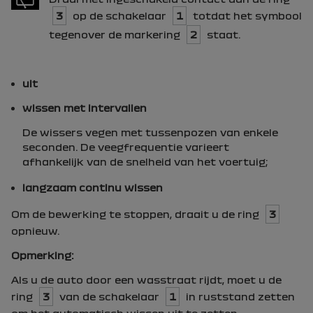
3
op de schakelaar
1
totdat het symbool
tegenover de markering
2
staat.
uit
wissen met intervallen
De wissers vegen met tussenpozen van enkele
seconden. De veegfrequentie varieert
afhankelijk van de snelheid van het voertuig;
langzaam continu wissen
Om de bewerking te stoppen, draait u de ring
3
opnieuw.
Opmerking:
Als u de auto door een wasstraat rijdt, moet u de
ring
3
van de schakelaar
1
in ruststand zetten
om het automatisch wissen uit te zetten.