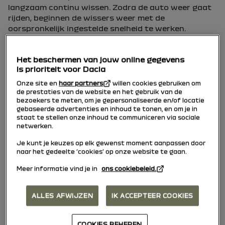
langzaam continu wissen. Zodra de auto weer gaat
rijden, beginnen de wissers weer met de
oorspronkelijk ingestelde snelheid te werken.
Elke actie op de schakelaar
1
overschrijft en
annuleert de automatische functie.
Het beschermen van jouw online gegevens
is prioriteit voor Dacia
Opmerking:
bij het wassen van het voertuig in een
Onze site en
haar partners
willen cookies gebruiken om
wasstraat, de ring
2
op de hendel
1
in de uit-
de prestaties van de website en het gebruik van de
bezoekers te meten, om je gepersonaliseerde en/of locatie
stand zetten om wissen uit te schakelen.
gebaseerde advertenties en inhoud te tonen, en om je in
staat te stellen onze inhoud te communiceren via sociale
Opmerking:
vergeet na gebruik niet om de ring
2
netwerken.
op de hendel
1
weer terug te zetten in de uit-
Je kunt je keuzes op elk gewenst moment aanpassen door
stand zodat wissen niet automatisch wordt
naar het gedeelte ‘cookies’ op onze website te gaan.
geactiveerd bij het volgende gebruik.
Meer informatie vind je in
ons cookiebeleid.
Auto voorzien van ruitenwisser met regensensor
ALLES AFWIJZEN
IK ACCEPTEER COOKIES
COOKIES BEHEREN