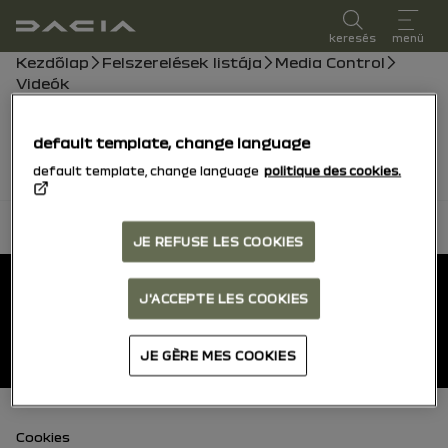
felhasználói kézikönyv
keresés
menü
Morzsa
Kezdőlap
Felszerelések listája
Media Control
Videók
A videók hamarosan érkeznek, addig is
tanulmányozhatja a kezelőkönyvet.
default template, change language
default template, change language
politique des cookies.
vissza a tetejére
JE REFUSE LES COOKIES
Lábléc
Felhasználói kézikönyvek
J'ACCEPTE LES COOKIES
Dacia.hu
JE GÈRE MES COOKIES
lábléc (alsó)
Cookies