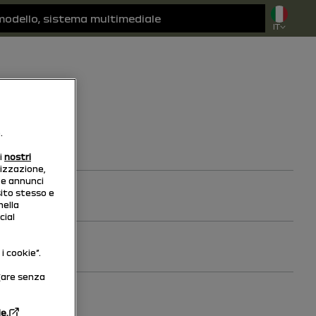
IT
.
o.
i
nostri
lizzazione,
 e annunci
sito stesso e
nella
cial
i cookie”.
igare senza
ie.