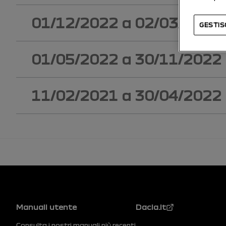
01/12/2022
a
02/03/2023
GESTISC
01/05/2022
a
30/11/2022
11/02/2021
a
30/04/2022
Piè di pagina
Manuali utente
Dacia.it
Consulta i nostri manuali più recenti