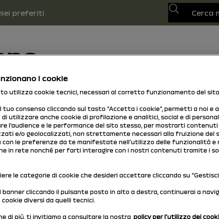
Cerca
le
miei preferiti
one
nzionano i cookie
sito utilizza cookie tecnici, necessari al corretto funzionamento del sito
 alla data di prima immatricolazione del tuo veicol
il tuo consenso cliccando sul tasto “Accetta i cookie”, permetti a noi e a
di utilizzare anche cookie di profilazione e analitici, social e di persona
re l’audience e le performance del sito stesso, per mostrarti contenuti
zati e/o geolocalizzati, non strettamente necessari alla fruizione del 
ea con le preferenze da te manifestate nell’utilizzo delle funzionalità e 
e in rete nonché per farti interagire con i nostri contenuti tramite i so
iere le categorie di cookie che desideri accettare cliccando su “Gestisci 
il banner cliccando il pulsante posto in alto a destra, continuerai a nav
cookie diversi da quelli tecnici.
e di più, ti invitiamo a consultare la nostra
policy per l’utilizzo dei cook