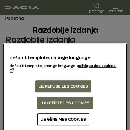
korisnički priručnik
pretraga
izbornik
mrvice
Početna
Razdoblje izdanja
Razdoblje izdanja
Odaberite razdoblje izdanja koje odgovara
default template, change language
datumu prvog registriranja vašeg vozila.
default template, change language
politique des cookies.
15/10/2025
do danas
JE REFUSE LES COOKIES
04/11/2024
do
J'ACCEPTE LES COOKIES
14/10/2025
JE GÈRE MES COOKIES