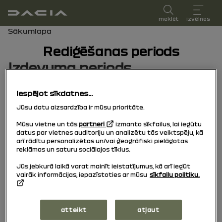
lietotāja rokasgrāmata
meklēt
izvēlnes
navigācijas ceļš
Sākumlapa
Rediģēšanas periods
Izdevuma periods
Izvēlieties izdevuma periodu, kas atbilst jūsu
Iespējot sīkdatnes...
transportlīdzekļa reģistrācijas datumam.
Jūsu datu aizsardzība ir mūsu prioritāte.
Mūsu vietne un tās
partneri
izmanto sīkfailus, lai iegūtu
15/10/2025
līdz šodien
datus par vietnes auditoriju un analizētu tās veiktspēju, kā
arī rādītu personalizētas un/vai ģeogrāfiski pielāgotas
reklāmas un saturu sociālajos tīklus.
Jūs jebkurā laikā varat mainīt ieistatījumus, kā arī iegūt
04/11/2024
līdz
vairāk informācijas, iepazīstoties ar mūsu
sīkfailu politiku.
14/10/2025
atteikt
atļaut