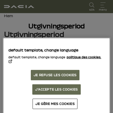
användarmanual
sök
meny
Brödsmulor
Hem
Utgivningsperiod
Utgivningsperiod
Välj utgivningsperioden som motsvarar din
default template, change language
fordon första registreringsdatum.
default template, change language
politique des cookies.
15/10/2025
till idag
JE REFUSE LES COOKIES
04/11/2024
till
J'ACCEPTE LES COOKIES
14/10/2025
JE GÈRE MES COOKIES