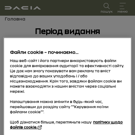
посібник користувача
пошук
меню
Хлібні крихти
Головна
Період видання
Період видання
Файли cookie – починаємо…
Виберіть період видання, що відповідає даті
Наш веб-сайт і його партнери використовують файли
першої реєстрації вашого транспортного
cookie для вимірювання аудиторії та ефективності сайту.
засобу.
Це дає нам змогу показувати вам рекламу та вміст
відповідно до ваших уподобань і / або
місцезнаходження. Крім того, завдяки файлам cookie ви
можете взаємодіяти з нашим вмістом через соціальні
15/10/2025
до сьогодні
мережі.
Налаштування можна змінити в будь-який час,
перейшовши до розділу сайту ""Керування моїми
04/11/2024
до
файлами cookie"".
14/10/2025
Щоб дізнатися більше, перегляньте нашу
політику щодо
файлів cookie.