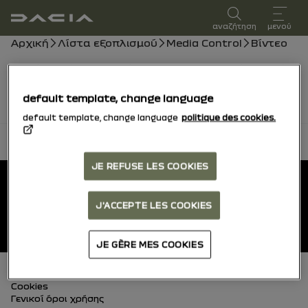
Εγχειρίδιο χρήστη
αναζήτηση
μενού
Ναυσιπλοϊκή γραμμή
Αρχική
Λίστα εξοπλισμού
Media Control
Βίντεο
Τα βίντεο έρχονται σύντομα, εν τω μεταξύ μπορείτε
να συμβουλευτείτε το εγχειρίδιο.
default template, change language
default template, change language
politique des cookies.
πίσω στην κορυφή
Ποδός
JE REFUSE LES COOKIES
Εγχειρίδια χρήστη
J'ACCEPTE LES COOKIES
Dacia.gr
JE GÈRE MES COOKIES
Υποσέλιδο (κάτω)
Cookies
Γενικοί όροι χρήσης