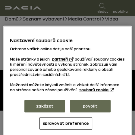
uživatelská příručka
hledat
nabídka
Drobečková navigace
Domů
Seznam vybavení
Media Control
Videa
Videa budou brzy k dispozici, mezitím můžete
konzultovat manuál.
Nastavení souborů cookie
Ochrana vašich online dat je naší prioritou.
Naše stránky a jejich
partneři
používají soubory cookies
návrat na začátek
k měření návštěvnosti a výkonu stránek, zobrazují vám
personalizované a/nebo geolokované reklamy a obsah
Patička
prostřednictvím sociálních sítí.
Uživatelské příručky
Možnosti můžete kdykoli změnit a získat další informace
na stránce našich zásad používání
souborů cookie.
Dacia.cz
zakázat
povolit
spravovat preference
Patička (spodní)
Cookies
General conditions of use