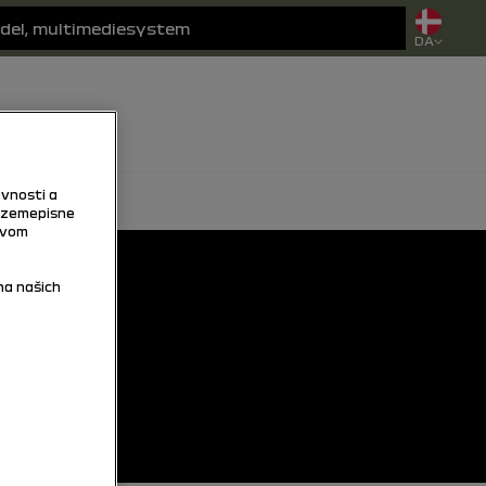
DA
vnosti a
 zemepisne
tvom
na našich