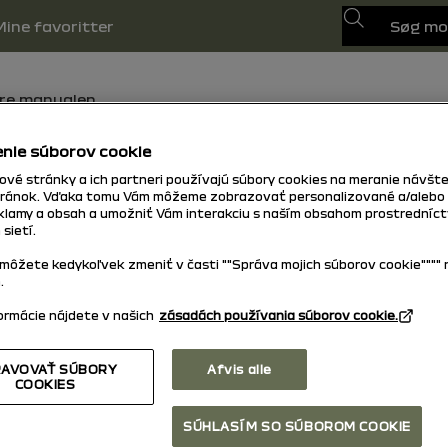
søg
Mine favoritter
ere manualen.
nie súborov cookie
vé stránky a ich partneri používajú súbory cookies na meranie návšte
tilbage til toppen
ránok. Vďaka tomu Vám môžeme zobrazovať personalizované a/alebo
eklamy a obsah a umožniť Vám interakciu s naším obsahom prostredníc
 sietí.
môžete kedykoľvek zmeniť v časti ""Správa mojich súborov cookie"""" 
.
formácie nájdete v našich
zásadách používania súborov cookie.
AVOVAŤ SÚBORY
Afvis alle
COOKIES
SÚHLASÍM SO SÚBOROM COOKIE