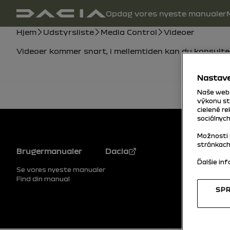
Hovednavigation
Opdag vores nyeste manualer
brugervejledning
Bredkrumme
Hjem
Udstyrsliste
Media Control
Videoer
Videoer kommer snart, i mellemtiden kan du konsult
Nastave
Naše webo
výkonu st
cielené r
sociálnych
Možnosti 
stránkach
Sidefod
Brugermanualer
Dacia
Ďalšie in
Se vores nyeste manualer
Find din manual
SPR