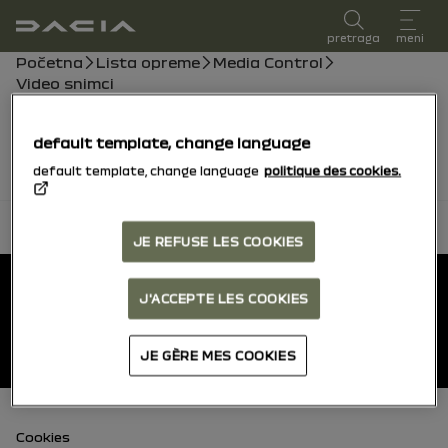
упутство за употребу
pretraga
meni
Putanja
Početna
Lista opreme
Media Control
Video snimci
Video snimci uskoro stižu, u međuvremenu možete
konzultovati uputstvo.
default template, change language
default template, change language
politique des cookies.
vrati se na vrh
JE REFUSE LES COOKIES
Podnožje
Кориснички приручници
J'ACCEPTE LES COOKIES
Dacia.sr
JE GÈRE MES COOKIES
Podnožje (donji)
Cookies